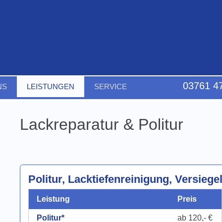
03761 4
NS
LEISTUNGEN
SERVICE
Lackreparatur & Politur
Politur, Lacktiefenreinigung, Versiege
Leistung
Preis
Politur*
ab 120,- €