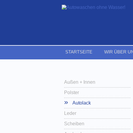
STARTSEITE
WIR ÜBER U
Außen + Innen
Polster
Autolack
Leder
Scheiben