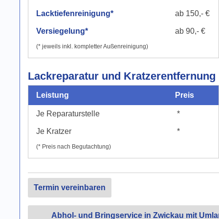
Lacktiefenreinigung*
ab 150,- €
Versiegelung*
ab 90,- €
(* jeweils inkl. kompletter Außenreinigung)
Lackreparatur und Kratzerentfernung
Leistung
Preis
Je Reparaturstelle
*
Je Kratzer
*
(* Preis nach Begutachtung)
Termin vereinbaren
Abhol- und Bringservice in Zwickau mit Uml