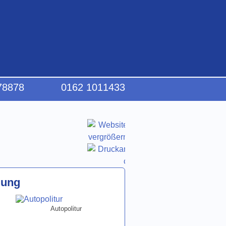
78878
0162 1011433
lung
Autopolitur